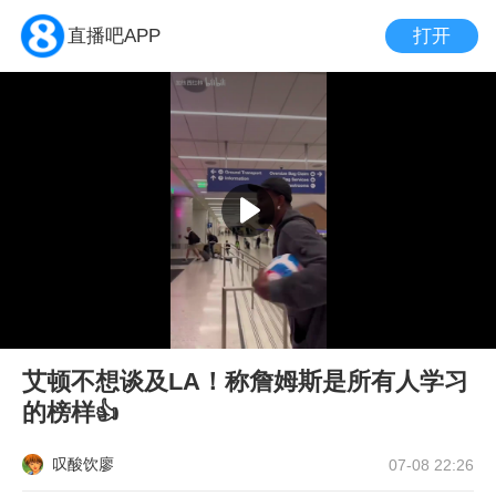
打开
直播吧APP
艾顿不想谈及LA！称詹姆斯是所有人学习
的榜样👍
叹酸饮廖
07-08 22:26