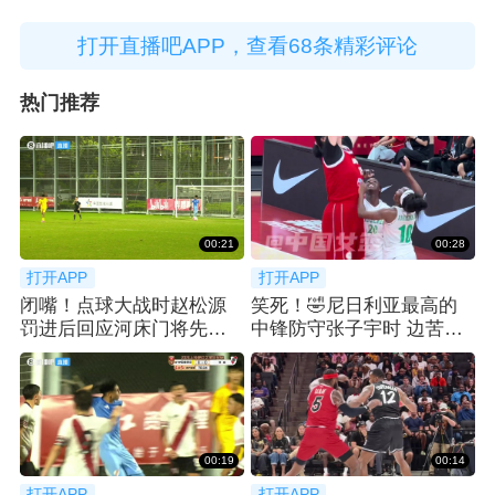
打开直播吧APP，查看68条精彩评论
热门推荐
00:21
00:28
打开APP
打开APP
闭嘴！点球大战时赵松源
笑死！🤣尼日利亚最高的
罚进后回应河床门将先前
中锋防守张子宇时 边苦笑
的挑衅
边弃防
00:19
00:14
打开APP
打开APP