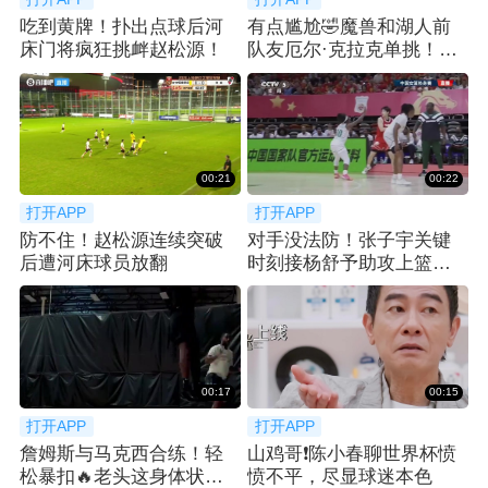
吃到黄牌！扑出点球后河
有点尴尬🤣魔兽和湖人前
床门将疯狂挑衅赵松源！
队友厄尔·克拉克单挑！吃
了个大帽！
00:21
00:22
打开APP
打开APP
防不住！赵松源连续突破
对手没法防！张子宇关键
后遭河床球员放翻
时刻接杨舒予助攻上篮打
进，基本杀死比赛
00:17
00:15
打开APP
打开APP
詹姆斯与马克西合练！轻
山鸡哥❗️陈小春聊世界杯愤
松暴扣🔥老头这身体状态
愤不平，尽显球迷本色