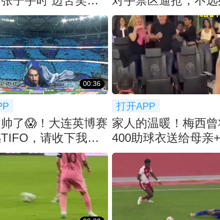
张子宇时 边苦笑边
对手禁区逼抢，不远
微笑送上掌声
00:36
PP
打开APP
帅了😱！大连英博赛
家人的温暖！梅西曾
TIFO，请收下我的
400助球衣送给母亲
父亲眼神温柔