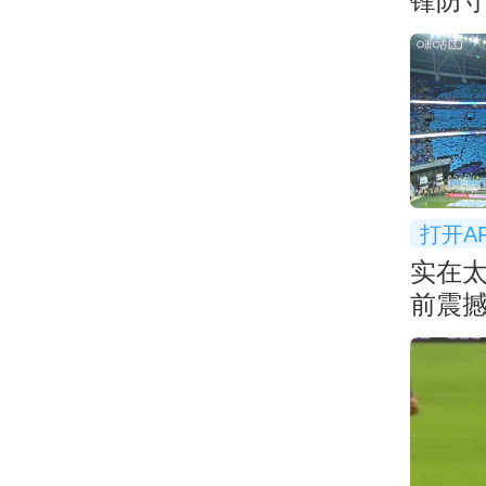
锋防守
弃防
打开A
实在太
前震撼
膝盖