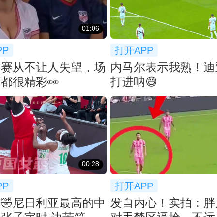
01:06
PP
打开APP
联赛从不让人失望，场
内马尔表示我熟！迪
都很精彩👀
打进呐😅
00:28
PP
打开APP
🤣尼日利亚最高的中
发自内心！实拍：胖