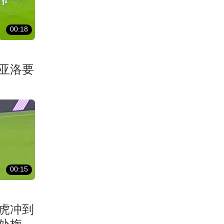
00:18
亚洛要
00:15
虎冲到