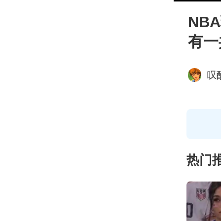
NB
有一
叹
热门