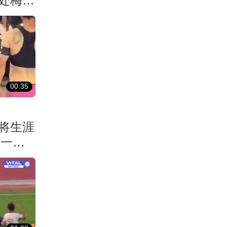
处梅西
00:35
将生涯
+一旁