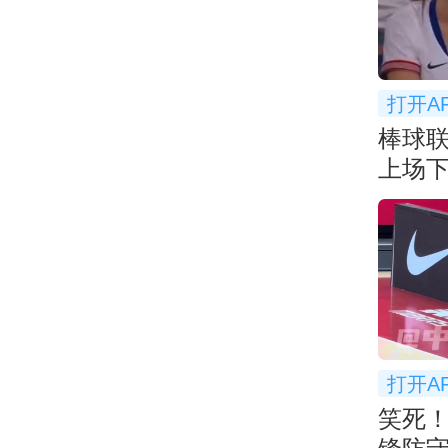
打开A
棒球
上场下
打开A
笑死！