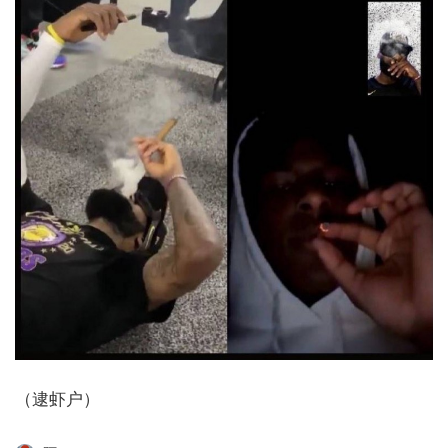
（逮虾户）