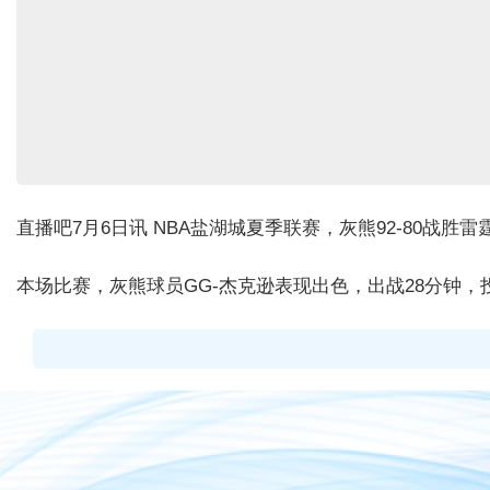
直播吧7月6日讯 NBA盐湖城夏季联赛，灰熊92-80战胜雷
本场比赛，灰熊球员GG-杰克逊表现出色，出战28分钟，投