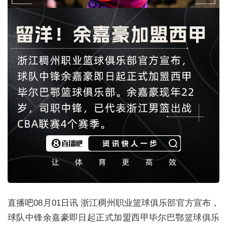
直播吧08月01日讯 浙江稠州职业篮球俱乐部官方宣布，
球队中锋余嘉豪即日起正式加盟西甲毕尔巴鄂篮球俱乐