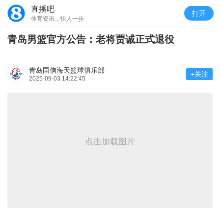
直播吧
打开
体育资讯，快人一步
青岛男篮官方公告：老将贾诚正式退役
青岛国信海天篮球俱乐部
+关注
2025-09-03 14:22:45
点击加载图片