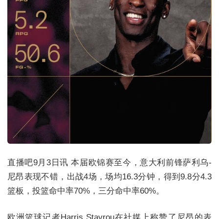
直播吧9月3日讯 本届欧锦赛至今，意大利前锋萨利乌-
尼昂表现不错，出战4场，场均16.3分钟，得到9.8分4.3
篮板，投篮命中率70%，三分命中率60%。
欧洲篮球记者Harris Stavrou在社媒上称赞了尼昂的表