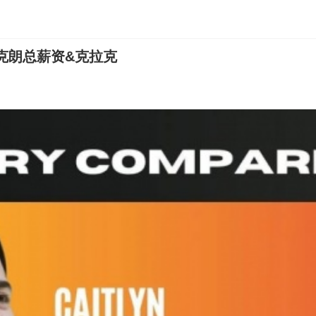
麦克朗总薪资&克拉克