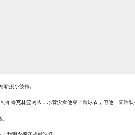
了篮网新援小波特。
候被交易到布鲁克林篮网队，尽管没看他穿上新球衣，但他一直活跃
题。
特：我观念保守难做选择