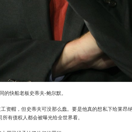
合同的快船老板史蒂夫-鲍尔默。
过工资帽，但史蒂夫可没那么蠢。要是他真的想私下给莱昂
司所有债权人都会被曝光给全世界看。