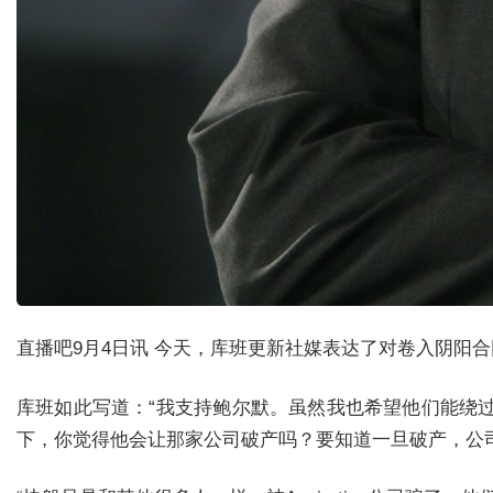
直播吧9月4日讯 今天，库班更新社媒表达了对卷入阴阳
库班如此写道：“我支持鲍尔默。虽然我也希望他们能绕
下，你觉得他会让那家公司破产吗？要知道一旦破产，公