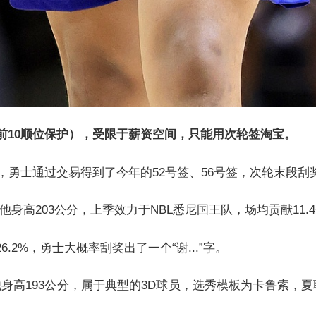
（前10顺位保护），受限于薪资空间，只能用次轮签淘宝。
火，勇士通过交易得到了今年的52号签、56号签，次轮末段刮
高203公分，上季效力于NBL悉尼国王队，场均贡献11.4分3
6.2%，勇士大概率刮奖出了一个“谢...”字。
他身高193公分，属于典型的3D球员，选秀模板为卡鲁索，