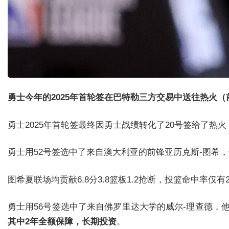
勇士今年的2025年首轮签在巴特勒三方交易中送往热火
勇士2025年首轮签最终因勇士战绩转化了20号签给了热
勇士用52号签选中了来自澳大利亚的前锋亚历克斯-图希，他身
图希夏联场均贡献6.8分3.8篮板1.2抢断，投篮命中率仅有2
勇士用56号签选中了来自佛罗里达大学的威尔-理查德，
其中2年全额保障，长期投资
。