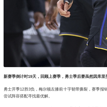
新赛季倒计时19天，回顾上赛季，勇士季后赛虽然因库里受
勇士开季12胜3负，梅尔顿左膝前十字韧带撕裂，赛季报
尝试阵容搭配寻找最优解。