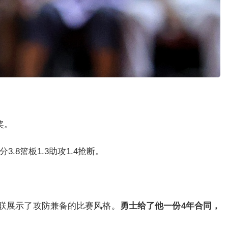
奖。
.8篮板1.3助攻1.4抢断。
夏联展示了攻防兼备的比赛风格。
勇士给了他一份4年合同，