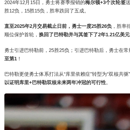
2024年12月15日，勇士将赛季报销的
梅尔顿+3个次轮签
胜12负，15胜15负，胜率跌回了五成。
直至2025年2月交易截止日前，勇士一度25胜26负
，胜率徘
顺位保护首轮，
换回了巴特勒并与其签下了2年1.21亿美
勇士引进巴特勒前，25胜25负；引进巴特勒后，勇士在常
至第1
！
巴特勒更使勇士体系打法从“库里依赖症”转型为“双核共
以证明库里+巴特勒双核未来两年冲冠的可行性
。