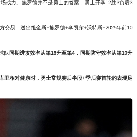
场战力。施罗德并不是勇士的答案，勇士开季12胜3负后3
易，送出维金斯+施罗德+李凯尔+沃特斯+2025年前10
球队
同期进攻效率从第18升至第4，同期防守效率从第10升
库里相对健康时，勇士常规赛后半段+季后赛首轮的表现足