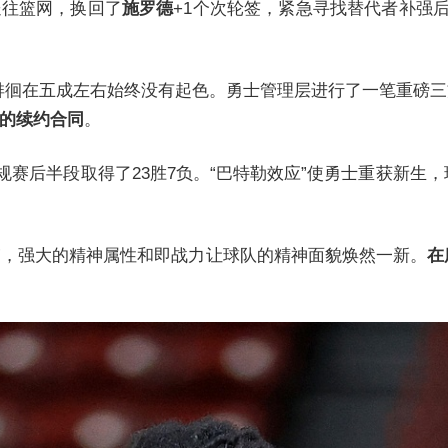
送往篮网，换回了
施罗德
+1个次轮签，紧急寻找替代者补强后
徊在五成左右始终没有起色。勇士管理层进行了一笔重磅三方交
元的续约合同
。
规赛后半段取得了23胜7负。“巴特勒效应”使勇士重获新生，
驱”，强大的精神属性和即战力让球队的精神面貌焕然一新。
在