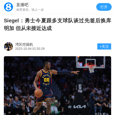
直播吧
打开
体育资讯，快人一步
Siegel：勇士今夏跟多支球队谈过先签后换库
明加 但从未接近达成
湾区挖掘机
+关注
2025-10-04 01:50:29