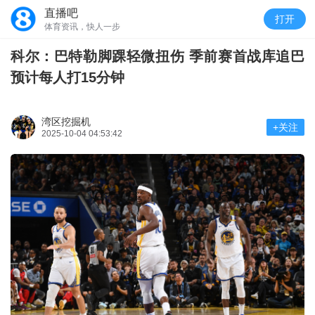
直播吧
打开
体育资讯，快人一步
科尔：巴特勒脚踝轻微扭伤 季前赛首战库追巴
预计每人打15分钟
湾区挖掘机
+关注
2025-10-04 04:53:42