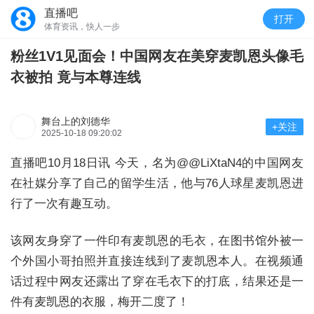
直播吧
打开
体育资讯，快人一步
粉丝1V1见面会！中国网友在美穿麦凯恩头像毛
衣被拍 竟与本尊连线
舞台上的刘德华
+关注
2025-10-18 09:20:02
直播吧10月18日讯 今天，名为@@LiXtaN4的中国网友
在社媒分享了自己的留学生活，他与76人球星麦凯恩进
行了一次有趣互动。
该网友身穿了一件印有麦凯恩的毛衣，在图书馆外被一
个外国小哥拍照并直接连线到了麦凯恩本人。在视频通
话过程中网友还露出了穿在毛衣下的打底，结果还是一
件有麦凯恩的衣服，梅开二度了！