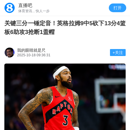
直播吧
打开
体育资讯，快人一步
关键三分一锤定音！英格拉姆9中5砍下13分4篮
板6助攻3抢断1盖帽
我的眼睛就是尺
+关注
2025-10-18 09:36:31