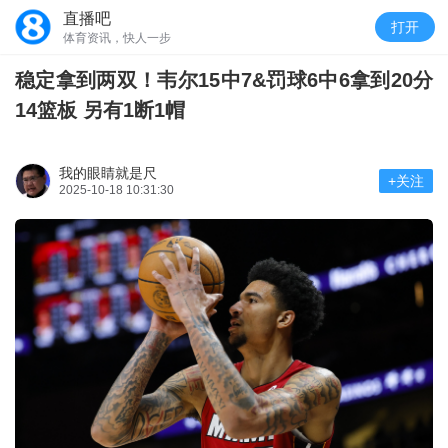
直播吧
打开
体育资讯，快人一步
稳定拿到两双！韦尔15中7&罚球6中6拿到20分
14篮板 另有1断1帽
我的眼睛就是尺
+关注
2025-10-18 10:31:30