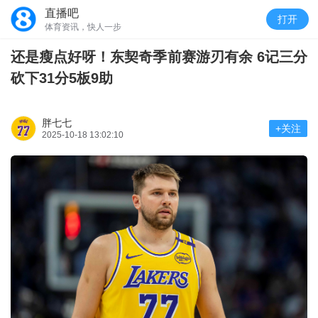
直播吧
打开
体育资讯，快人一步
还是瘦点好呀！东契奇季前赛游刃有余 6记三分
砍下31分5板9助
胖七七
+关注
2025-10-18 13:02:10