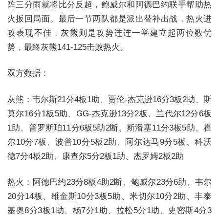
阵三分雨就将比分反超，鲍威尔和阿德巴约联手帮助热
火扳回局面。最后一节两队都是派出替补出战，热火进
攻表现不佳，灰熊则是攻势连连一举建立起两位数优
势，最终灰熊141-125击败热火。
双方数据：
灰熊：韦尔斯21分4板1助、贾伦-杰克逊16分3板2助、斯
莫尔16分1板5助、GG-杰克逊13分2板、兰代尔12分6板
1助、普罗斯珀11分6板5助2断、斯潘塞11分3板5助、霍
尔10分7板、波普10分5板2助、阿尔达马9分5板、科沃
德7分4板2助、康查尔5分2板1助、杰罗姆2板2助
热火：阿德巴约23分8板4助2断、鲍威尔23分6助、韦尔
20分14板、维金斯10分3板5助、米切尔10分2助、丰泰
基奥8分3板1助、杨7分1助、拉松5分1助、史密斯4分3