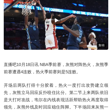
集锦
直播吧10月18日讯 NBA季前赛，灰熊对阵热火，灰熊季
前赛遭遇4连败，热火季前赛则是5连败。
开场后两队打得十分胶着，热火一度打出攻势建立领
先，灰熊立马回应反扑咬住比分。第二节上来两队依旧
是大打对攻战，韦尔在内线表现活跃帮助热火再度取得
领先，灰熊外线及时回应稳住阵脚。下半场回来灰熊一