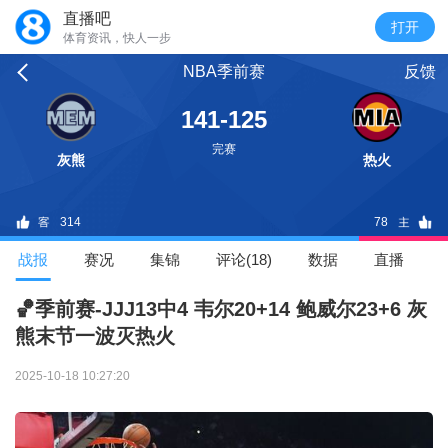
直播吧
体育资讯，快人一步
NBA季前赛
反馈
141-125
完赛
灰熊
热火
314
78
战报
赛况
集锦
评论(18)
数据
直播
🏀季前赛-JJJ13中4 韦尔20+14 鲍威尔23+6 灰
熊末节一波灭热火
2025-10-18 10:27:20