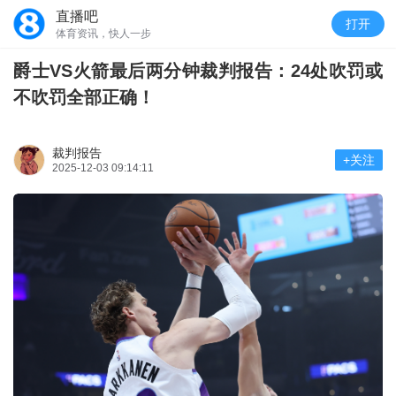
直播吧
打开
体育资讯，快人一步
爵士VS火箭最后两分钟裁判报告：24处吹罚或
不吹罚全部正确！
裁判报告
+关注
2025-12-03 09:14:11