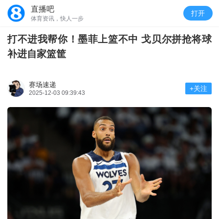
直播吧
打开
体育资讯，快人一步
打不进我帮你！墨菲上篮不中 戈贝尔拼抢将球
补进自家篮筐
赛场速递
+关注
2025-12-03 09:39:43