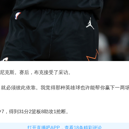
击败尼克斯。赛后，布克接受了采访。
，就必须彼此依靠。我觉得那种英雄球也许能帮你赢下一两
中7，得到31分2篮板8助攻1抢断。
打开直播吧APP，查看18条精彩评论