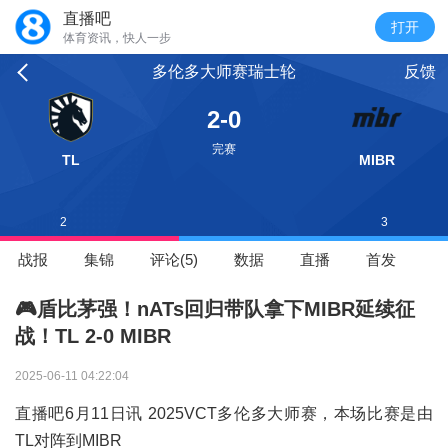
直播吧
体育资讯，快人一步
多伦多大师赛瑞士轮
反馈
2-0
完赛
TL
MIBR
2
3
战报
集锦
评论(5)
数据
直播
首发
🎮盾比茅强！nATs回归带队拿下MIBR延续征
战！TL 2-0 MIBR
2025-06-11 04:22:04
直播吧6月11日讯 2025VCT多伦多大师赛，本场比赛是由
TL对阵到MIBR