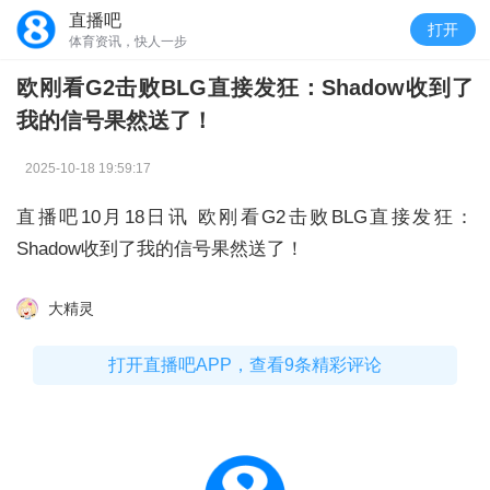
直播吧
打开
体育资讯，快人一步
欧刚看G2击败BLG直接发狂：Shadow收到了
我的信号果然送了！
2025-10-18 19:59:17
直播吧10月18日讯 欧刚看G2击败BLG直接发狂：
Shadow收到了我的信号果然送了！
大精灵
打开直播吧APP，查看9条精彩评论