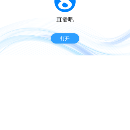
直播吧
打开