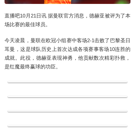
直播吧10月21日讯 据曼联官方消息，德赫亚被评为了本
场比赛的最佳球员。
今天凌晨，曼联在欧冠小组赛中客场2-1击败了巴黎圣日
耳曼，这是球队历史上首次达成各项赛事客场10连胜的
成就。此役，德赫亚表现神勇，他贡献数次精彩扑救，
是红魔最终赢球的功臣。