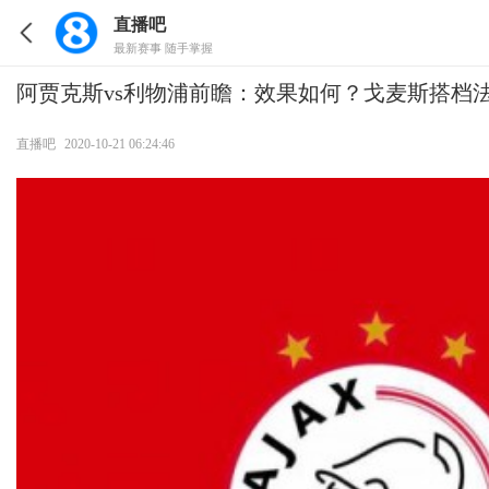
直播吧
最新赛事 随手掌握
阿贾克斯vs利物浦前瞻：效果如何？戈麦斯搭档
直播吧
2020-10-21 06:24:46