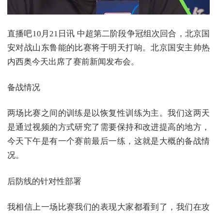
直播吧10月21日讯 中超第二阶段争冠组次回合，北京国
安对战山东鲁能的比赛将于明天打响。北京国安主帅热
内西奥今天出席了赛前新闻发布会。
备战情况
两场比赛之间的训练是以恢复性训练为主。我们这两天
是通过视频的方式研究了需要保持和改进提高的地方，
今天下午是有一个赛前最后一练，这就是大概的备战情
况。
后防线的针对性部署
我相信上一场比赛我们的表现大家都看到了，我们在攻