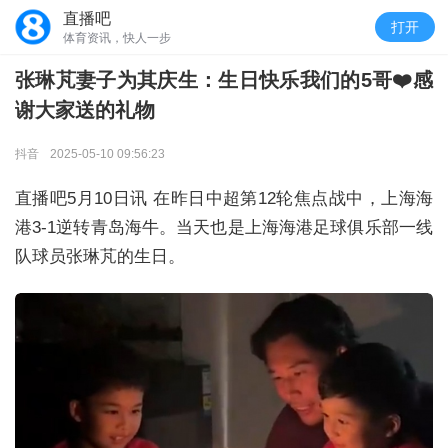
直播吧
打开
体育资讯，快人一步
张琳芃妻子为其庆生：生日快乐我们的5哥❤️感
谢大家送的礼物
抖音
2025-05-10 09:56:23
直播吧5月10日讯
在昨日中超第12轮焦点战中，上海海
港3-1逆转青岛海牛。当天也是上海海港足球俱乐部一线
队球员张琳芃的生日。