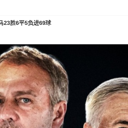
23胜6平5负进69球