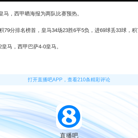
S皇马，西甲晒海报为两队比赛预热。
积79分排名榜首，皇马34场23胜6平5负，进69球丢33球，
2皇马，西甲巴萨4-0皇马。
打开直播吧APP，查看210条精彩评论
直播吧