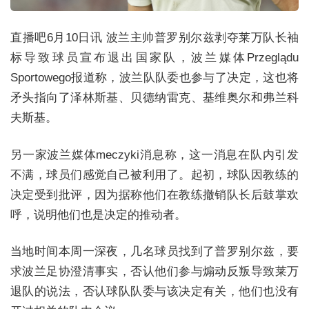
直播吧6月10日讯 波兰主帅普罗别尔兹剥夺莱万队长袖
标导致球员宣布退出国家队，波兰媒体Przeglądu
Sportowego报道称，波兰队队委也参与了决定，这也将
矛头指向了泽林斯基、贝德纳雷克、基维奥尔和弗兰科
夫斯基。
另一家波兰媒体meczyki消息称，这一消息在队内引发
不满，球员们感觉自己被利用了。起初，球队因教练的
决定受到批评，因为据称他们在教练撤销队长后鼓掌欢
呼，说明他们也是决定的推动者。
当地时间本周一深夜，几名球员找到了普罗别尔兹，要
求波兰足协澄清事实，否认他们参与煽动反叛导致莱万
退队的说法，否认球队队委与该决定有关，他们也没有