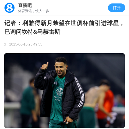
直播吧
打开
体育资讯，快人一步
记者：利雅得新月希望在世俱杯前引进球星，
已询问坎特&马赫雷斯
x
2025-06-10 23:49:55