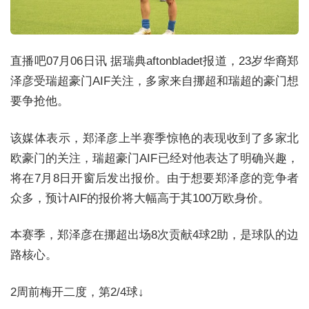
直播吧07月06日讯 据瑞典aftonbladet报道，23岁华裔郑
泽彦受瑞超豪门AIF关注，多家来自挪超和瑞超的豪门想
要争抢他。
该媒体表示，郑泽彦上半赛季惊艳的表现收到了多家北
欧豪门的关注，瑞超豪门AIF已经对他表达了明确兴趣，
将在7月8日开窗后发出报价。由于想要郑泽彦的竞争者
众多，预计AIF的报价将大幅高于其100万欧身价。
本赛季，郑泽彦在挪超出场8次贡献4球2助，是球队的边
路核心。
2周前梅开二度，第2/4球↓