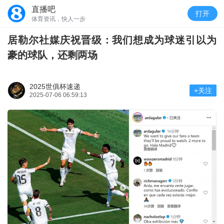
直播吧
打开
体育资讯，快人一步
居勒尔社媒庆祝晋级：我们想成为球迷引以为
豪的球队，还剩两场
2025世俱杯速递
+关注
2025-07-06 06:59:13