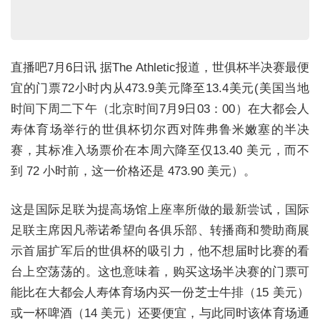
直播吧7月6日讯 据The Athletic报道，世俱杯半决赛最便
宜的门票72小时内从473.9美元降至13.4美元(美国当地
时间下周二下午（北京时间7月9日03：00）在大都会人
寿体育场举行的世俱杯切尔西对阵弗鲁米嫩塞的半决
赛，其标准入场票价在本周六降至仅13.40 美元，而不
到 72 小时前，这一价格还是 473.90 美元）。
这是国际足联为提高场馆上座率所做的最新尝试，国际
足联主席因凡蒂诺希望向各俱乐部、转播商和赞助商展
示首届扩军后的世俱杯的吸引力，他不想届时比赛的看
台上空荡荡的。这也意味着，购买这场半决赛的门票可
能比在大都会人寿体育场内买一份芝士牛排（15 美元）
或一杯啤酒（14 美元）还要便宜，与此同时该体育场通