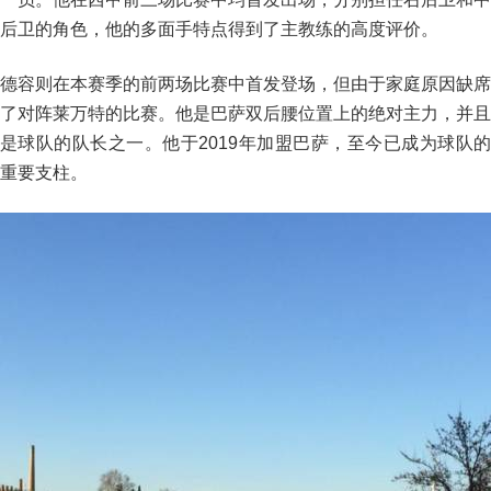
后卫的角色，他的多面手特点得到了主教练的高度评价。
德容则在本赛季的前两场比赛中首发登场，但由于家庭原因缺席
了对阵莱万特的比赛。他是巴萨双后腰位置上的绝对主力，并且
是球队的队长之一。他于2019年加盟巴萨，至今已成为球队的
重要支柱。