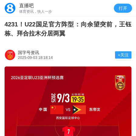
直播吧
打开
体育资讯，快人一步
4231！U22国足官方阵型：向余望突前，王钰
栋、拜合拉木分居两翼
国字号资讯
+关注
2025-09-03 18:18:14