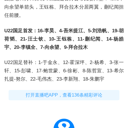
向余望单箭头，王钰栋、拜合拉木分居两翼，蒯纪闻担
任前腰。
U22国足首发：16-李昊、4-吾米提江、5-刘浩帆、19-胡
荷韬、21-汪士钦、10-王钰栋、11-蒯纪闻、14-杨皓
宇、20-李镇全、7-向余望、9-拜合拉木
U22国足替补：1-于金永、12-霍深坪、2-杨希、3-张一
轩、15-彭啸、17-鲍世蒙、6-徐彬、8-陈哲宣、13-希尔
扎提-努尔、22-毛伟杰、23-李新翔、18-朱鹏宇
打开直播吧APP，查看136条精彩评论