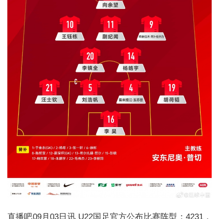
直播吧09月03日讯 U22国足官方公布比赛阵型：4231，