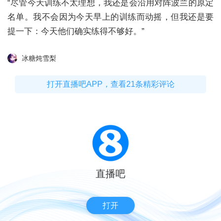
“尽管今天训练不太理想，我还是会沿用对阵波兰的原定
名单。我不会因为今天早上的训练而动摇，但我还是要
提一下：今天他们确实练得不够好。”
冰糖炖雪梨
打开直播吧APP，查看21条精彩评论
直播吧
打开