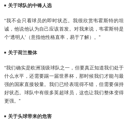
关于球队的中锋人选
“我不会只看球员的即时状态。我很欣赏韦霍斯特的坦
诚，他说他认为自己应该首发。对我来说，韦霍斯特是
个‘透明人’（意指他性格直率，易于了解）。”
关于荷兰整体
“我们确实是欧洲顶级球队之一，但要真正知道我们处于
什么水平，还需要踢一届世界杯，那时候我们才能与最
强的国家直接较量。我们已经表现得不错，但需要保持
好状态。球队中有很多英超球员，这也让我们整体变得
更强。”
关于头球带来的危害