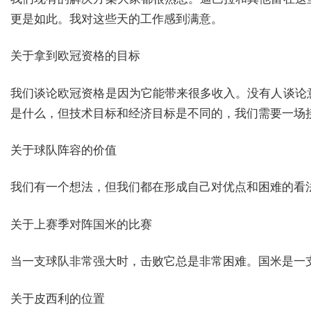
更是如此。我对这些天的工作感到满意。
关于拿到欧冠资格的目标
我们谈论欧冠资格是因为它能带来很多收入。没有人谈论
是什么，但技术目标和经济目标是不同的，我们需要一场
关于球队阵容的价值
我们有一个想法，但我们都在形成自己对优点和困难的看
关于上赛季对阵国米的比赛
当一支球队非常强大时，击败它总是非常困难。国米是一
关于皮西利的位置