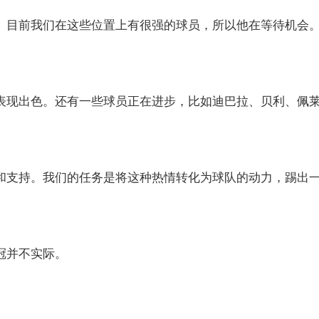
。目前我们在这些位置上有很强的球员，所以他在等待机会
表现出色。还有一些球员正在进步，比如迪巴拉、贝利、佩
和支持。我们的任务是将这种热情转化为球队的动力，踢出
冠并不实际。