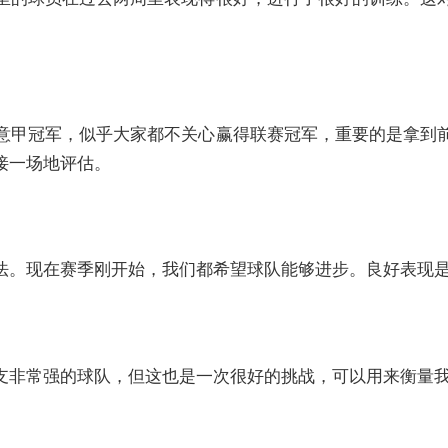
意甲冠军，似乎大家都不关心赢得联赛冠军，重要的是拿到
接一场地评估。
法。现在赛季刚开始，我们都希望球队能够进步。良好表现
支非常强的球队，但这也是一次很好的挑战，可以用来衡量