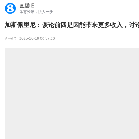
直播吧
体育资讯，快人一步
加斯佩里尼：谈论前四是因能带来更多收入，讨
直播吧
2025-10-18 00:57:16