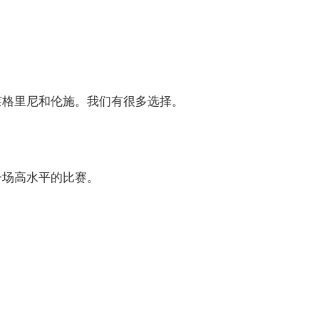
。
莱格里尼和伦施。我们有很多选择。
一场高水平的比赛。