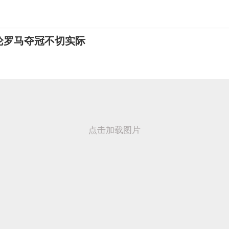
论罗马夺冠不切实际
点击加载图片