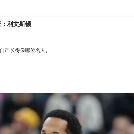
唐：利文斯顿
到自己长得像哪位名人。