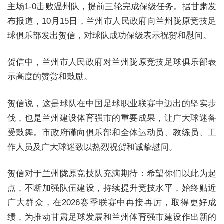
主场1-0击败温州队，提前三轮完成保级任务。据甘肃发
布报道，10月15日，兰州市人民政府向兰州陇原竞技足
球俱乐部发出贺信，对球队成功保级表示祝贺和慰问。
贺信中，兰州市人民政府对兰州陇原竞技足球俱乐部表
示高度的赞赏和鼓励。
贺信说，这是球队在中国足球职业联赛中迈出的坚实步
伐，也是兰州建设体育强市的重要成果，让广大球迷备
受鼓舞。市政府谨向俱乐部和全体运动员、教练员、工
作人员及广大球迷致以热烈祝贺和诚挚慰问。
贺信对于兰州陇原竞技队充满期待：希望你们以此为起
点，不断加强队伍建设，持续提升竞技水平，始终贴近
广大群众，在2026赛季联赛中再接再厉，取得更好成
绩，为推动甘肃足球发展和兰州体育强市建设作出新的