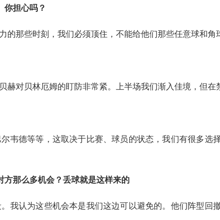
。你担心吗？
压力的那些时刻，我们必须顶住，不能给他们那些任意球和角
芬贝赫对贝林厄姆的盯防非常紧。上半场我们渐入佳境，但在
巴尔韦德等等，这取决于比赛、球员的状态，我们有很多选
对方那么多机会？丢球就是这样来的
段。我认为这些机会本是我们这边可以避免的。他们阵型回