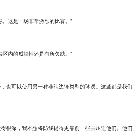
球。这是一场非常激烈的比赛。”
禁区内的威胁性还是有所欠缺。”
择，也可以使用另一种非纯边锋类型的球员。这些都是我们
撤得很深，我本想将防线提得更靠前一些去压迫他们。他们