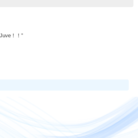
uve！！”