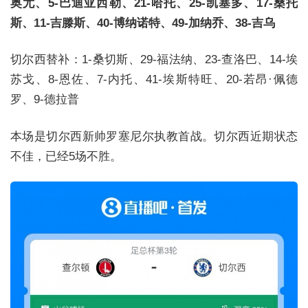
奥尤、5-巴迪亚西勒、21-哈托、25-凯塞多、17-桑托
斯、11-吉滕斯、40-博纳诺特、49-加纳乔、38-吉乌
切尔西替补：1-桑切斯、29-福法纳、23-查洛巴、14-埃
苏戈、8-恩佐、7-内托、41-埃斯特旺、20-若昂·佩德
罗、9-德拉普
本场是切尔西新帅罗塞尼尔执教首战。切尔西近期状态
不佳，已经5场不胜。