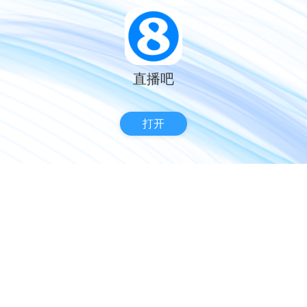
直播吧
打开