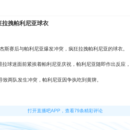
狂拉拽帕利尼亚球衣
汰，罗杰斯赛后与帕利尼亚爆发冲突，疯狂拉拽帕利尼亚的球衣。
沃特金斯在维拉球迷面前紧挨着帕利尼亚庆祝，帕利尼亚随即作出
抢导致两队发生冲突，帕利尼亚因争执吃到黄牌。
打开直播吧APP，查看79条精彩评论