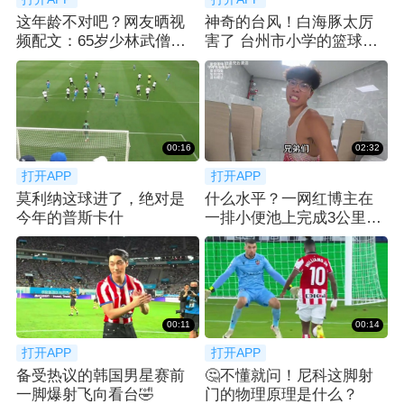
这年龄不对吧？网友晒视
神奇的台风！白海豚太厉
频配文：65岁少林武僧赤
害了 台州市小学的篮球架
脚打球
被吹得站起来了
00:16
02:32
打开APP
打开APP
莫利纳这球进了，绝对是
什么水平？一网红博主在
今年的普斯卡什
一排小便池上完成3公里跑
步😂
00:11
00:14
打开APP
打开APP
备受热议的韩国男星赛前
🤔不懂就问！尼科这脚射
一脚爆射飞向看台🤣
门的物理原理是什么？