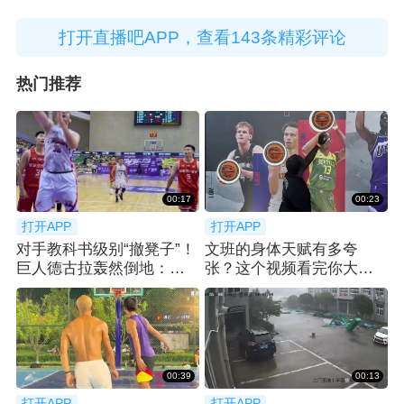
打开直播吧APP，查看143条精彩评论
热门推荐
00:17
00:23
打开APP
打开APP
对手教科书级别“撤凳子”！
文班的身体天赋有多夸
巨人德古拉轰然倒地：我
张？这个视频看完你大概
是谁我在哪？
就能了解了😂
00:39
00:13
打开APP
打开APP