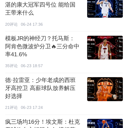
湛的康大冠军四号位 能给国
王带来什么
20评论
06-24 17:36
模板JR的神经刀？托马斯：
阿肯色微波炉分卫🔥三分命中
率41.6%
35评论
06-23 18:57
德·拉雷亚：少年老成的西班
牙高控卫 高薪球队放养解压
好选择
21评论
06-23 17:24
疯三场均16分！埃文斯：杜克