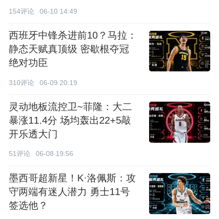
154评论
06-10 14:49
西班牙中锋杀进前10？马拉：
静态天赋真顶级 密歇根夺冠
绝对功臣
310评论
06-09 20:19
灵动地板流控卫~菲隆：大二
暴涨11.4分 场均轰出22+5敲
开乐透大门
51评论
06-08 19:56
墨西哥超新星！K·洛佩斯：攻
守两端有迷人潜力 勇士11号
签选他？