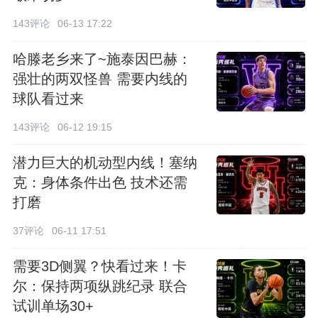
143评论
06-13 17:22
哈滕老乡来了~施泰因巴赫：
强壮的两双怪兽 需要内线的
球队看过来
143评论
06-12 19:15
潜力巨大的机动型内线！塞纳
克：身体条件出色 技术还需
打磨
37评论
06-11 17:51
需要3D侧翼？快看过来！卡
尔：保持两项纵跳纪录 联合
试训单场30+