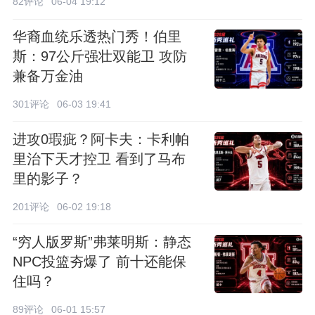
82评论
06-04 19:12
华裔血统乐透热门秀！伯里
斯：97公斤强壮双能卫 攻防
兼备万金油
301评论
06-03 19:41
进攻0瑕疵？阿卡夫：卡利帕
里治下天才控卫 看到了马布
里的影子？
201评论
06-02 19:18
“穷人版罗斯”弗莱明斯：静态
NPC投篮夯爆了 前十还能保
住吗？
89评论
06-01 15:57