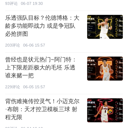
93评论
06-07 19:30
乐透强队目标？伦德博格：大
龄多功能即战力 或是争冠队
必抢拼图
203评论
06-06 15:57
曾经也是状元热门~阿门特：
上下限差距极大的毛坯 乐透
谁来赌一把
229评论
06-05 15:57
背伤难掩传控灵气！小迈克尔
·布朗：天才控卫模板三球 射
程无限