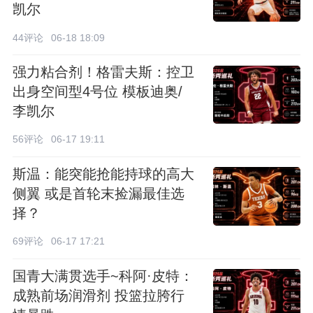
凯尔
44评论
06-18 18:09
强力粘合剂！格雷夫斯：控卫
出身空间型4号位 模板迪奥/
李凯尔
56评论
06-17 19:11
斯温：能突能抢能持球的高大
侧翼 或是首轮末捡漏最佳选
择？
69评论
06-17 17:21
国青大满贯选手~科阿·皮特：
成熟前场润滑剂 投篮拉胯行