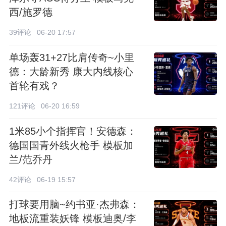
西/施罗德
39评论
06-20 17:57
单场轰31+27比肩传奇~小里
德：大龄新秀 康大内线核心
首轮有戏？
121评论
06-20 16:59
1米85小个指挥官！安德森：
德国国青外线火枪手 模板加
兰/范乔丹
42评论
06-19 15:57
打球要用脑~约书亚·杰弗森：
地板流重装妖锋 模板迪奥/李