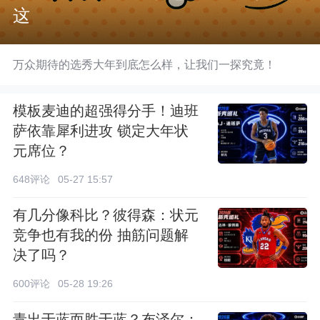
这
万众期待的选秀大年到底怎么样，让我们一探究竟！
模板麦迪的超强得分手！迪班
萨依靠犀利进攻 锁定大年状
元席位？
648评论
05-27 15:57
有几分像科比？彼得森：状元
竞争也有我的份 抽筋问题解
决了吗？
600评论
05-28 19:26
青出于蓝而胜于蓝？布泽尔：