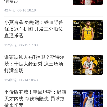
情暴跌
42评论
06-16 18:18
小莫雷兹·约翰逊：铁血野兽
优质冠军拼图 开发三分顺位
直逼乐透
112评论
06-15 17:09
谁家缺铁人+好控卫？斯特尔
茨：十足大龄新秀 疯三场场
打满全场
124评论
06-14 18:43
平价版罗威！奎因坦斯：野猫
天才内线 存伤病隐患 罚球致
敬米切罗