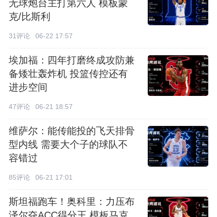
无球炮台主打第六人 模板蒙
克/比斯利
31评论
06-22 17:57
埃加福：四年打磨终成攻防兼
备矮壮轰炸机 投篮传控还有
进步空间
47评论
06-21 18:57
维萨尔：能传能投的飞天排骨
型内线 需要大个子的球队不
容错过
85评论
06-21 17:01
斯坦福跑车！奥科里：力压布
泽尔夺ACC得分王 模板马克