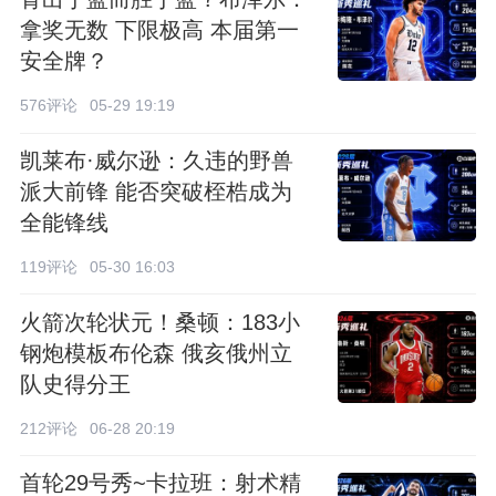
拿奖无数 下限极高 本届第一
安全牌？
576评论
05-29 19:19
凯莱布·威尔逊：久违的野兽
派大前锋 能否突破桎梏成为
全能锋线
119评论
05-30 16:03
火箭次轮状元！桑顿：183小
钢炮模板布伦森 俄亥俄州立
队史得分王
212评论
06-28 20:19
首轮29号秀~卡拉班：射术精