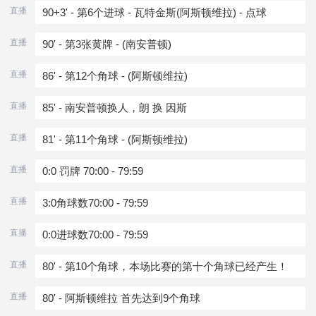
直播
90+3' - 第6个进球 - 瓦特金斯(阿斯顿维拉) - 点球
直播
90' - 第3张黄牌 - (南安普顿)
直播
86' - 第12个角球 - (阿斯顿维拉)
直播
85' - 南安普顿换人，朗 换 因斯
直播
81' - 第11个角球 - (阿斯顿维拉)
直播
0:0 罚牌 70:00 - 79:59
直播
3:0角球数70:00 - 79:59
直播
0:0进球数70:00 - 79:59
直播
80' - 第10个角球，本场比赛的第十个角球已经产生！
直播
80' - 阿斯顿维拉 首先达到9个角球