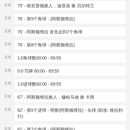
直播
79' - 南安普顿换人，迪亚洛 换 贝尔特兰
直播
76' - 第9个角球 - (阿斯顿维拉)
直播
76' - 阿斯顿维拉 首先达到7个角球
直播
76' - 第8个角球 - (阿斯顿维拉)
直播
1:0角球数60:00 - 69:59
直播
0:0 罚牌 60:00 - 69:59
直播
1:0进球数60:00 - 69:59
直播
67' - 阿斯顿维拉换人，穆哈马迪 换 卡西
直播
62' - 第5个进球 - 明斯(阿斯顿维拉) - 头球 (助攻: 格拉利
什)
直播
61' - 第7个角球 - (阿斯顿维拉)