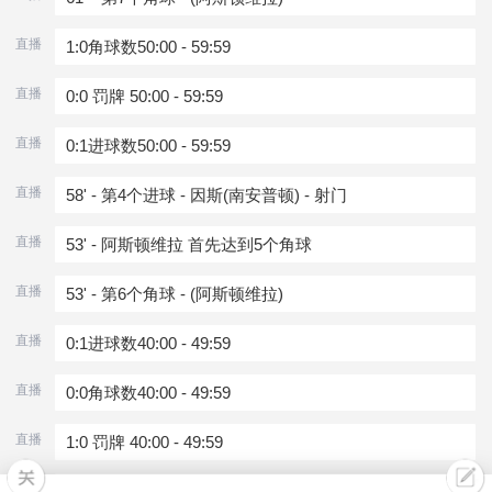
直播
1:0角球数50:00 - 59:59
直播
0:0 罚牌 50:00 - 59:59
直播
0:1进球数50:00 - 59:59
直播
58' - 第4个进球 - 因斯(南安普顿) - 射门
直播
53' - 阿斯顿维拉 首先达到5个角球
直播
53' - 第6个角球 - (阿斯顿维拉)
直播
0:1进球数40:00 - 49:59
直播
0:0角球数40:00 - 49:59
直播
1:0 罚牌 40:00 - 49:59
直播
46' - 南安普顿换人，斯蒂芬斯 换 贝德纳雷克