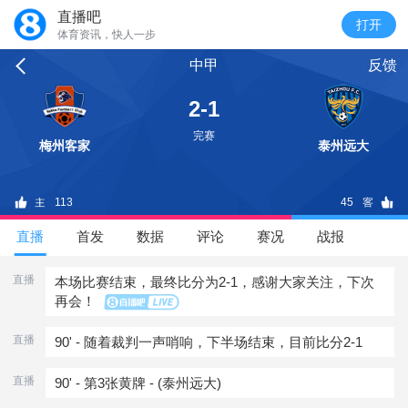
直播吧
体育资讯，快人一步
中甲
反馈
2-1
完赛
梅州客家
泰州远大
113
45
直播
首发
数据
评论
赛况
战报
直播
本场比赛结束，最终比分为2-1，感谢大家关注，下次
再会！
直播
90' - 随着裁判一声哨响，下半场结束，目前比分2-1
直播
90' - 第3张黄牌 - (泰州远大)