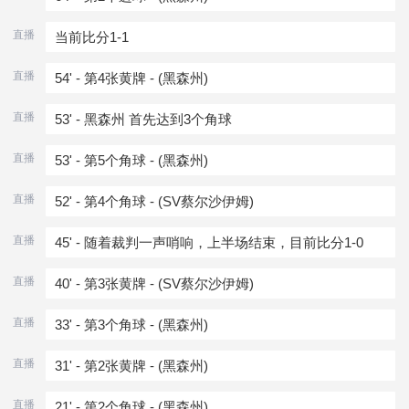
直播
当前比分1-1
直播
54' - 第4张黄牌 - (黑森州)
直播
53' - 黑森州 首先达到3个角球
直播
53' - 第5个角球 - (黑森州)
直播
52' - 第4个角球 - (SV蔡尔沙伊姆)
直播
45' - 随着裁判一声哨响，上半场结束，目前比分1-0
直播
40' - 第3张黄牌 - (SV蔡尔沙伊姆)
直播
33' - 第3个角球 - (黑森州)
直播
31' - 第2张黄牌 - (黑森州)
直播
21' - 第2个角球 - (黑森州)