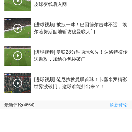
皮球变线后入网
[进球视频] 被扳一球！巴因德尔击球不远，埃
尔哈努斯贴地斩攻破曼联大门
[进球视频] 曼联28分钟两球领先！达洛特横传
送助攻，加纳乔包抄破门
[进球视频] 范尼执教曼联首球！卡塞米罗精彩
世界波破门，这球谁能扑出来？！
最新评论(4664)
刷新评论