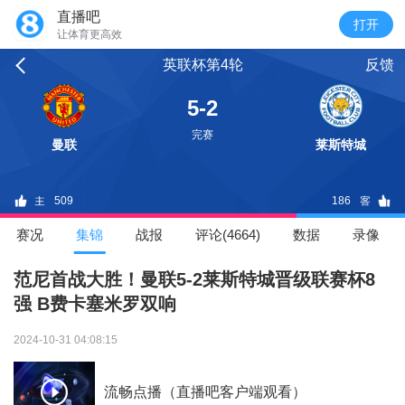
直播吧
让体育更高效
英联杯第4轮
反馈
5-2
完赛
曼联
莱斯特城
509
186
赛况
集锦
战报
评论(4664)
数据
录像
范尼首战大胜！曼联5-2莱斯特城晋级联赛杯8
强 B费卡塞米罗双响
2024-10-31 04:08:15
流畅点播（直播吧客户端观看）