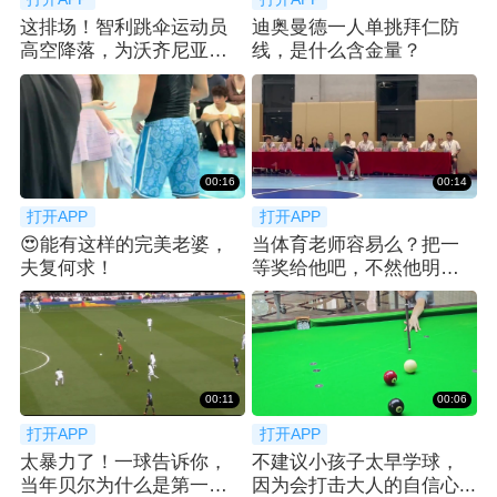
这排场！智利跳伞运动员
迪奥曼德一人单挑拜仁防
高空降落，为沃齐尼亚送
线，是什么含金量？
上科洛科洛球衣
00:16
00:14
打开APP
打开APP
😍能有这样的完美老婆，
当体育老师容易么？把一
夫复何求！
等奖给他吧，不然他明年
还要再来...
00:11
00:06
打开APP
打开APP
太暴力了！一球告诉你，
不建议小孩子太早学球，
当年贝尔为什么是第一个
因为会打击大人的自信心...