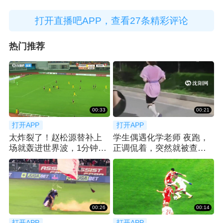
打开直播吧APP，查看27条精彩评论
热门推荐
00:33
00:21
打开APP
打开APP
太炸裂了！赵松源替补上
学生偶遇化学老师 夜跑，
场就轰进世界波，1分钟2
正调侃着，突然就被查功
球反超太猛了
课... 😂
00:26
00:14
打开APP
打开APP